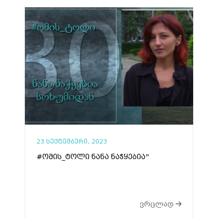
23 სექტემბერი, 2023
#ომის_ტოლი ნანა ნაჭყებია"
ვრცლად