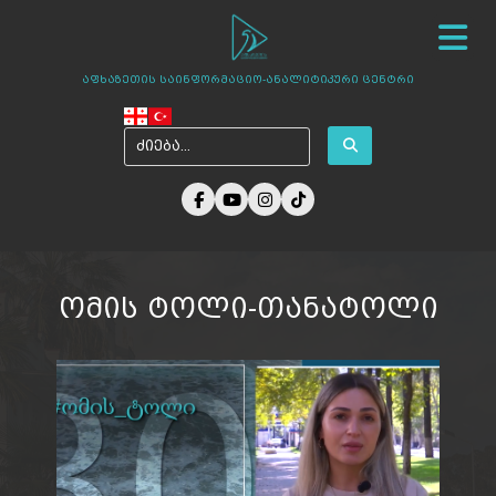
სიახლეები
ჩვენ შესახებ
ცენტრის პროექტები
აფხაზეთის საინფორმაციო-ანალიტიკური ცენტრი
ამბები აფხაზეთიდან
ფოტო გალერეა
მედია ჩვენზე
არქივი
კონტაქტი
ომის ტოლი-თანატოლი