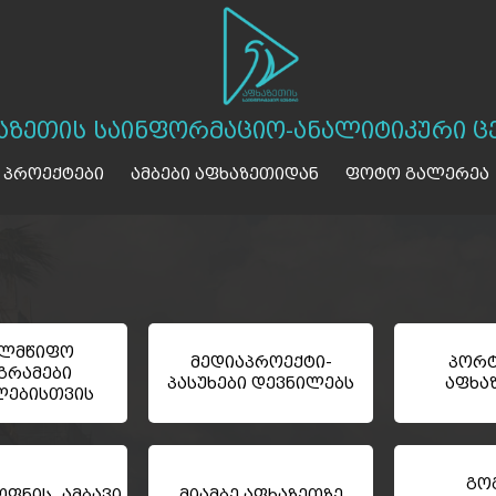
აზეთის საინფორმაციო-ანალიტიკური ც
 პროექტები
ამბები აფხაზეთიდან
ფოტო გალერეა
ელმწიფო
მედიაპროექტი-
პორტ
გრამები
პასუხები დევნილებს
აფხა
ლებისთვის
გო
ფნის ამბავი
მიამბე აფხაზეთზე