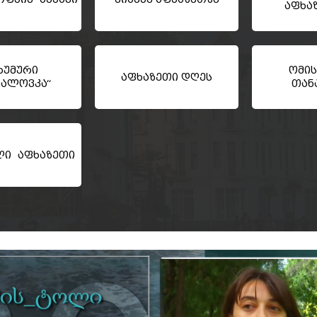
აფხა
ხუმური
ომის
აფხაზეთი დღეს
ხალოვკა“
თან
ლი აფხაზეთი