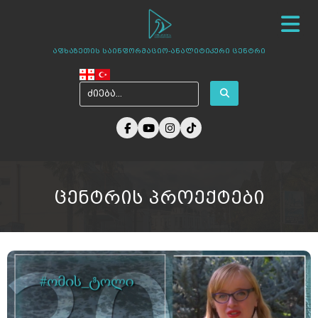
სიახლეები
ჩვენ შესახებ
ცენტრის პროექტები
აფხაზეთის საინფორმაციო-ანალიტიკური ცენტრი
ამბები აფხაზეთიდან
ფოტო გალერეა
მედია ჩვენზე
არქივი
კონტაქტი
ცენტრის პროექტები