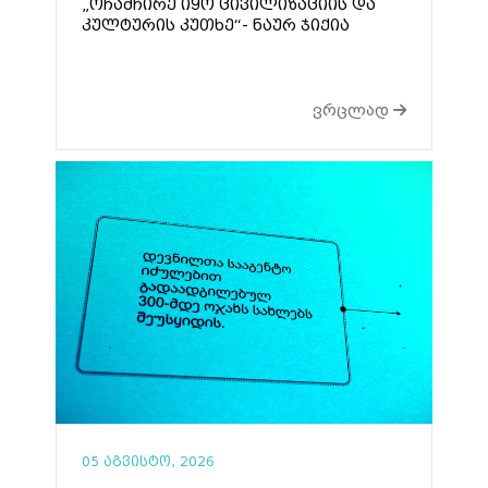
„ოჩამჩირე იყო ცივილიზაციის და
კულტურის კუთხე“- ნაურ ჯიქია
ვრცლად
05 აგვისტო, 2026