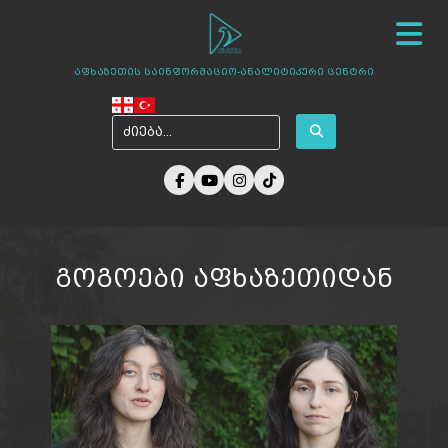
სიახლეები
ჩვენ შესახებ
ცენტრის პროექტები
აფხაზეთის საინფორმაციო-ანალიტიკური ცენტრი
ამბები აფხაზეთიდან
ფოტო გალერეა
მედია ჩვენზე
არქივი
კონტაქტი
გოგოები აფხაზეთიდან