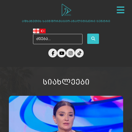
სიახლეები
ჩვენ შესახებ
ცენტრის პროექტები
აფხაზეთის საინფორმაციო-ანალიტიკური ცენტრი
ამბები აფხაზეთიდან
ფოტო გალერეა
მედია ჩვენზე
არქივი
კონტაქტი
სიახლეები