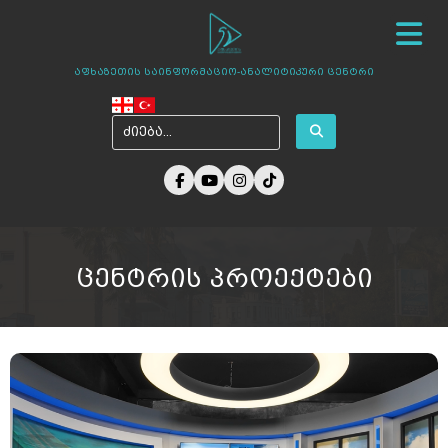
სიახლეები
ჩვენ შესახებ
ცენტრის პროექტები
აფხაზეთის საინფორმაციო-ანალიტიკური ცენტრი
ამბები აფხაზეთიდან
ფოტო გალერეა
მედია ჩვენზე
არქივი
კონტაქტი
ცენტრის პროექტები