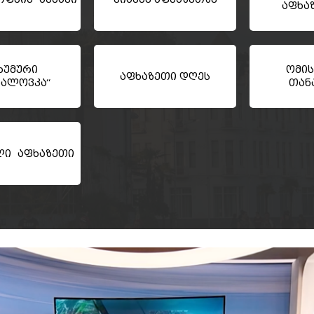
აფხა
ხუმური
ომის
აფხაზეთი დღეს
ხალოვკა“
თან
ლი აფხაზეთი