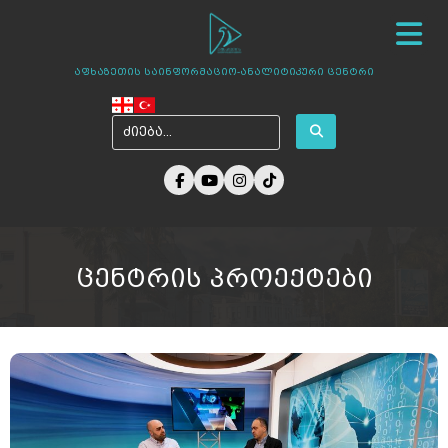
სიახლეები
ჩვენ შესახებ
ცენტრის პროექტები
აფხაზეთის საინფორმაციო-ანალიტიკური ცენტრი
ამბები აფხაზეთიდან
ფოტო გალერეა
მედია ჩვენზე
არქივი
კონტაქტი
ცენტრის პროექტები