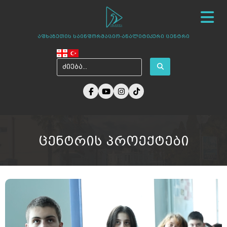
სიახლეები
ჩვენ შესახებ
ცენტრის პროექტები
აფხაზეთის საინფორმაციო-ანალიტიკური ცენტრი
ამბები აფხაზეთიდან
ფოტო გალერეა
მედია ჩვენზე
არქივი
კონტაქტი
ცენტრის პროექტები