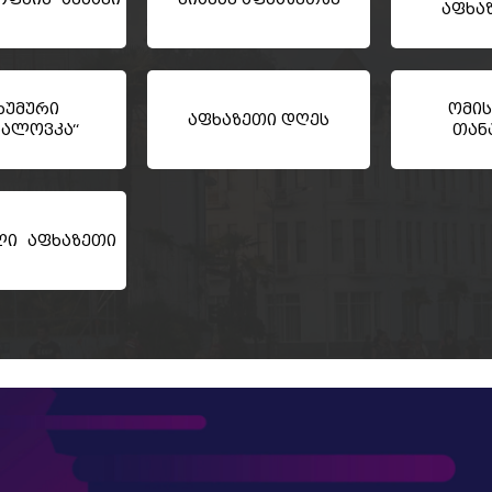
აფხა
ხუმური
ომის
აფხაზეთი დღეს
ხალოვკა“
თან
ლი აფხაზეთი