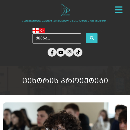
სიახლეები
ჩვენ შესახებ
ცენტრის პროექტები
აფხაზეთის საინფორმაციო-ანალიტიკური ცენტრი
ამბები აფხაზეთიდან
ფოტო გალერეა
მედია ჩვენზე
არქივი
კონტაქტი
ცენტრის პროექტები