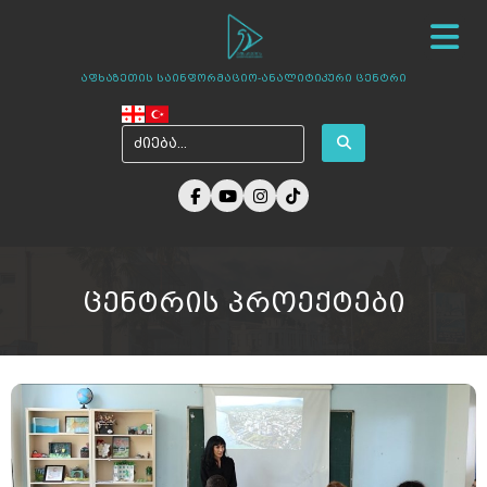
სიახლეები
ჩვენ შესახებ
ცენტრის პროექტები
აფხაზეთის საინფორმაციო-ანალიტიკური ცენტრი
ამბები აფხაზეთიდან
ფოტო გალერეა
მედია ჩვენზე
არქივი
კონტაქტი
ცენტრის პროექტები