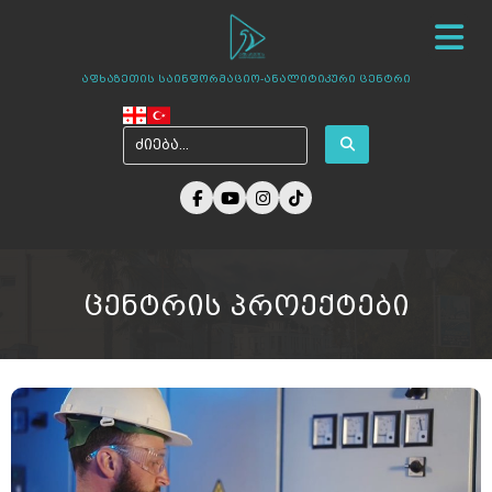
სიახლეები
ჩვენ შესახებ
ცენტრის პროექტები
აფხაზეთის საინფორმაციო-ანალიტიკური ცენტრი
ამბები აფხაზეთიდან
ფოტო გალერეა
მედია ჩვენზე
არქივი
კონტაქტი
ცენტრის პროექტები