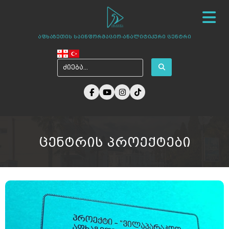
სიახლეები
ჩვენ შესახებ
ცენტრის პროექტები
აფხაზეთის საინფორმაციო-ანალიტიკური ცენტრი
ამბები აფხაზეთიდან
ფოტო გალერეა
მედია ჩვენზე
არქივი
კონტაქტი
ცენტრის პროექტები