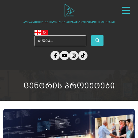
სიახლეები
ჩვენ შესახებ
ცენტრის პროექტები
აფხაზეთის საინფორმაციო-ანალიტიკური ცენტრი
ამბები აფხაზეთიდან
ფოტო გალერეა
მედია ჩვენზე
არქივი
კონტაქტი
ცენტრის პროექტები