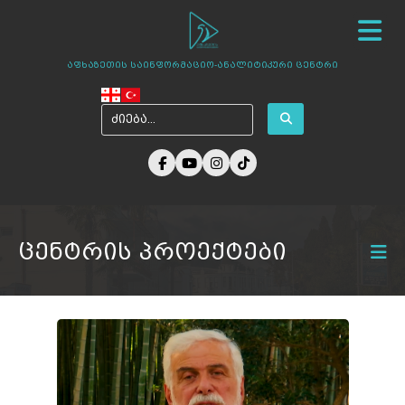
სიახლეები
ჩვენ შესახებ
ცენტრის პროექტები
აფხაზეთის საინფორმაციო-ანალიტიკური ცენტრი
ამბები აფხაზეთიდან
ფოტო გალერეა
მედია ჩვენზე
არქივი
კონტაქტი
ცენტრის პროექტები