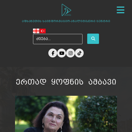
სიახლეები
ჩვენ შესახებ
ცენტრის პროექტები
აფხაზეთის საინფორმაციო-ანალიტიკური ცენტრი
ამბები აფხაზეთიდან
ფოტო გალერეა
მედია ჩვენზე
არქივი
კონტაქტი
ერთად ყოფნის ამბავი