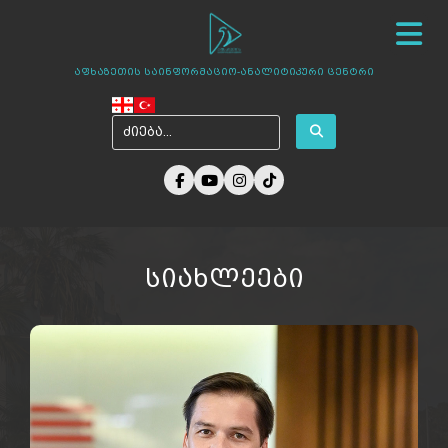
სიახლეები
ჩვენ შესახებ
ცენტრის პროექტები
აფხაზეთის საინფორმაციო-ანალიტიკური ცენტრი
ამბები აფხაზეთიდან
ფოტო გალერეა
მედია ჩვენზე
არქივი
კონტაქტი
სიახლეები