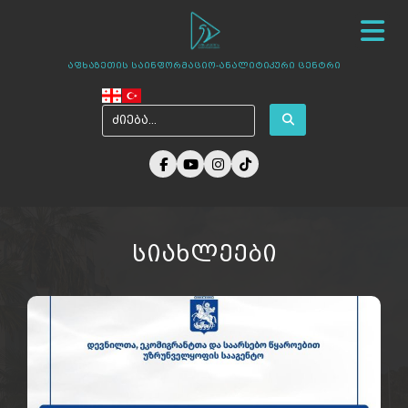
სიახლეები
ჩვენ შესახებ
ცენტრის პროექტები
აფხაზეთის საინფორმაციო-ანალიტიკური ცენტრი
ამბები აფხაზეთიდან
ფოტო გალერეა
მედია ჩვენზე
არქივი
კონტაქტი
სიახლეები