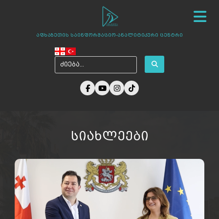
სიახლეები
ჩვენ შესახებ
ცენტრის პროექტები
აფხაზეთის საინფორმაციო-ანალიტიკური ცენტრი
ამბები აფხაზეთიდან
ფოტო გალერეა
მედია ჩვენზე
არქივი
კონტაქტი
სიახლეები