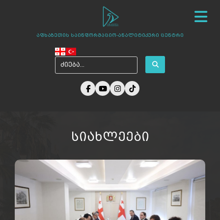
სიახლეები
ჩვენ შესახებ
ცენტრის პროექტები
აფხაზეთის საინფორმაციო-ანალიტიკური ცენტრი
ამბები აფხაზეთიდან
ფოტო გალერეა
მედია ჩვენზე
არქივი
კონტაქტი
სიახლეები