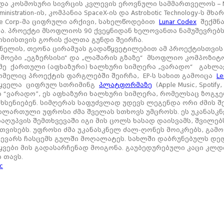
და კოსმოსური სივრცის კვლევის ეროვნული სამმართველოს – NAS
dministration-ის, კომპანია SpaceX-ის და Astrobotic Technology-ს მ
ce Corp-მა ციფრული არქივი, სახელწოდებით
Lunar Codex
შექმნა
ა. პროექტი მსოფლიოს 90 ქვეყნიდან ხელოვანთა ნამუშევრებს
სიისთვის გორის ქალთა გუნდი შეირჩა.
ნელის, თეონა ცირამუას გადაწყვეტილებით ამ პროექტისთვის 
რმოები „ეგზერსისი“ და „ლაშარის გზაზე“ მსოფლიო კომპოზიტ
ამე ქართული (აფხაზური) ხალხური სიმღერა „ვარადო“ გახლა
რომელიც პროექტის ფარგლებში შეირჩა, EP-ს სახით გამოიცა
Le
ს ყველა ციფრულ სთრიმინგ
პლატფორმაზე
(Apple Music, Spotify
ს “ვარადო”, ეს აფხაზური ხალხური სიმღერა, რომელსაც ზოგჯ
სენიებენ. სიმღერას საფუძვლად უდევს ლეგენდა ორი ძმის შე
ხლართული უფროსი ძმა შველას სთხოვს უმცროსს. ეს უკანასკ
 დაღუპვის შემთხვევაში იგი მის ცოლს ხასად დაისვამს, შვილე
ითვისებს. უფროსი ძმა უკანასკნელ ძალ-ღონეს მოიკრებს, გამ
ტევარს ჩასცემს გულში მოღალატეს. სახლში დაბრუნებულს დედ
ტყვები მის გადასარჩენად მოიგონა. გაუბედურებული კაცი კლდ
 თავს.
xc