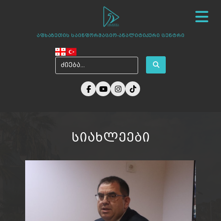
სიახლეები
ჩვენ შესახებ
ცენტრის პროექტები
აფხაზეთის საინფორმაციო-ანალიტიკური ცენტრი
ამბები აფხაზეთიდან
ფოტო გალერეა
მედია ჩვენზე
არქივი
კონტაქტი
სიახლეები